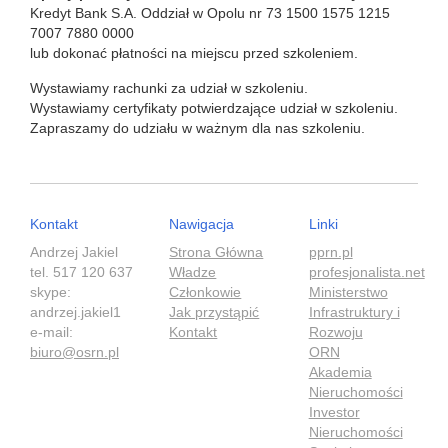
Kredyt Bank S.A. Oddział w Opolu nr 73 1500 1575 1215
7007 7880 0000
lub dokonać płatności na miejscu przed szkoleniem.
Wystawiamy rachunki za udział w szkoleniu.
Wystawiamy certyfikaty potwierdzające udział w szkoleniu.
Zapraszamy do udziału w ważnym dla nas szkoleniu.
Kontakt
Nawigacja
Linki
Andrzej Jakiel
Strona Główna
pprn.pl
tel. 517 120 637
Władze
profesjonalista.net
skype:
Członkowie
Ministerstwo
andrzej.jakiel1
Jak przystąpić
Infrastruktury i
e-mail:
Kontakt
Rozwoju
biuro@osrn.pl
ORN
Akademia
Nieruchomości
Investor
Nieruchomości