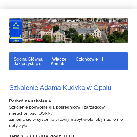
Strona Główna
Władze
Członkowie
Jak przystąpić
Kontakt
Szkolenie Adama Kudyka w Opolu
Podwójne szkolenie
Szkolenie podwójne dla pośredników i zarządców
nieruchomości OSRN.
Zmienia się w systemie prawnym zbyt wiele, aby nas to nie
dotyczyło.
Termin: 23.10.2014, godz. 11,00